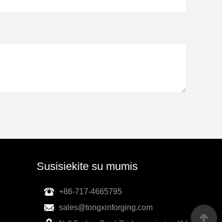
Susisiekite su mumis
+86-717-4665795
sales@tongxinforging.com