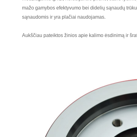
mažo gamybos efektyvumo bei didelių sąnaudų trūkum
sąnaudomis ir yra plačiai naudojamas.
Aukščiau pateiktos žinios apie kalimo ėsdinimą ir šrat