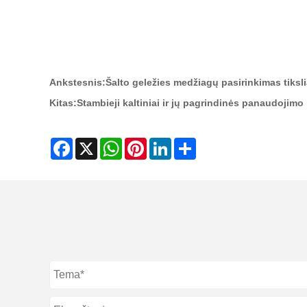
Ankstesnis:
Šalto geležies medžiagų pasirinkimas tiksl
Kitas:
Stambieji kaltiniai ir jų pagrindinės panaudojimo
Facebook
X
WhatsApp
Pinterest
LinkedIn
Share