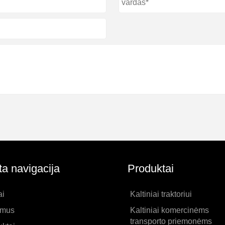
ta navigacija
Produktai
i
Kaltiniai traktoriui
 mus
Kaltiniai komercinėms
transporto priemonėms