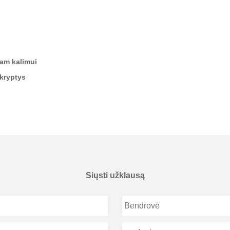
iam kalimui
 kryptys
Siųsti užklausą