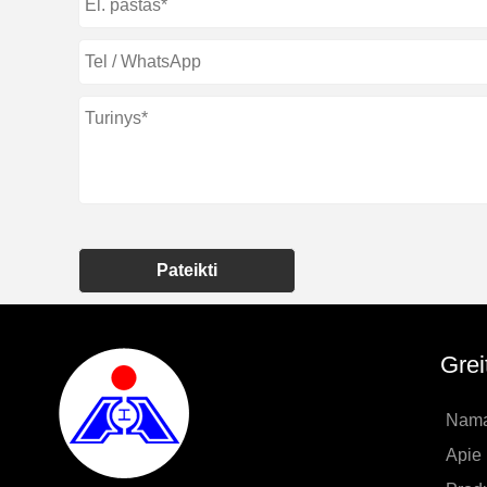
Pateikti
Grei
Nama
Apie