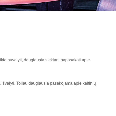
ikia nuvalyti, daugiausia siekiant papasakoti apie
a išvalyti. Toliau daugiausia pasakojama apie kaltinių