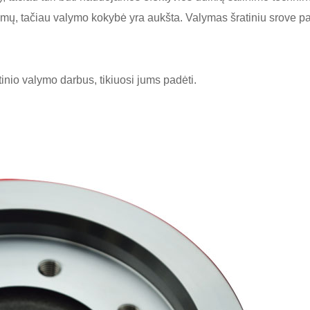
ų, tačiau valymo kokybė yra aukšta. Valymas šratiniu srove 
inio valymo darbus, tikiuosi jums padėti.