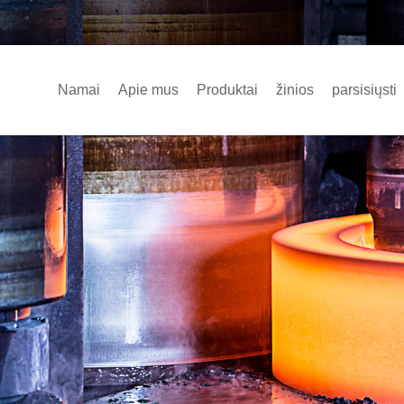
Namai
Apie mus
Produktai
žinios
parsisiųsti