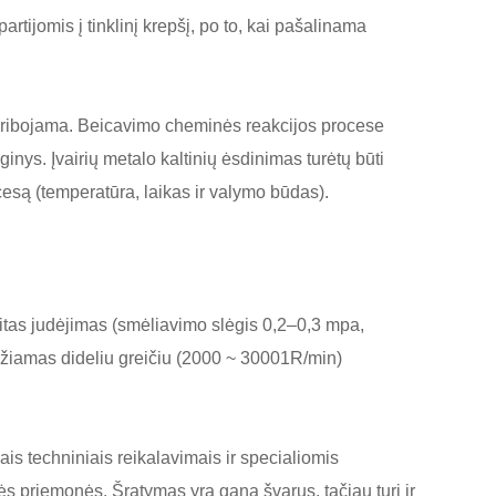
tijomis į tinklinį krepšį, po to, kai pašalinama
 ribojama. Beicavimo cheminės reakcijos procese
ys. Įvairių metalo kaltinių ėsdinimas turėtų būti
cesą (temperatūra, laikas ir valymo būdas).
eitas judėjimas (smėliavimo slėgis 0,2–0,3 mpa,
džiamas dideliu greičiu (2000 ~ 30001R/min)
 techniniais reikalavimais ir specialiomis
nės priemonės. Šratymas yra gana švarus, tačiau turi ir