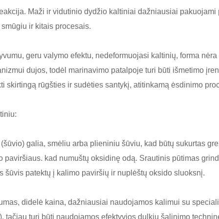
ija. Maži ir vidutinio dydžio kaltiniai dažniausiai pakuojami par
mūgiu ir kitais procesais.
vumu, geru valymo efektu, nedeformuojasi kaltinių, forma nėra
ui dujos, todėl marinavimo patalpoje turi būti išmetimo įrengin
 skirtingą rūgšties ir sudėties santykį, atitinkamą ėsdinimo pro
tiniu:
šūvio) galia, smėliu arba plieniniu šūviu, kad būtų sukurtas gr
o paviršiaus. kad numuštų oksidinę odą. Srautinis pūtimas grin
 šūvis patektų į kalimo paviršių ir nuplėštų oksido sluoksnį.
s, didelė kaina, dažniausiai naudojamos kalimui su specialiais
), tačiau turi būti naudojamos efektyvios dulkių šalinimo techni