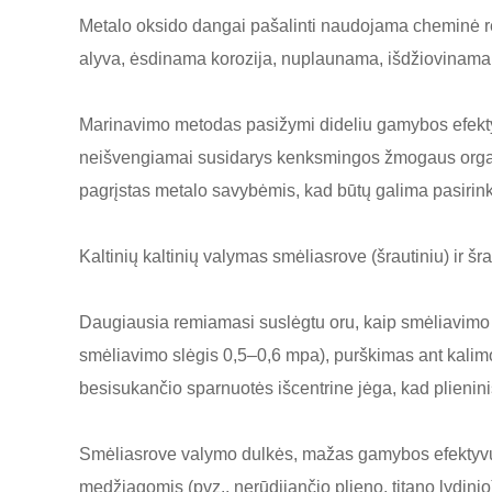
Metalo oksido dangai pašalinti naudojama cheminė reakc
alyva, ėsdinama korozija, nuplaunama, išdžiovinama s
Marinavimo metodas pasižymi dideliu gamybos efekty
neišvengiamai susidarys kenksmingos žmogaus organizm
pagrįstas metalo savybėmis, kad būtų galima pasirinkti
Kaltinių kaltinių valymas smėliasrove (šrautiniu) ir šra
Daugiausia remiamasi suslėgtu oru, kaip smėliavimo (
smėliavimo slėgis 0,5–0,6 mpa), purškimas ant kalim
besisukančio sparnuotės išcentrine jėga, kad plieninis
Smėliasrove valymo dulkės, mažas gamybos efektyvuma
medžiagomis (pvz., nerūdijančio plieno, titano lydinio