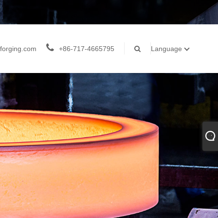
forging.com
+86-717-4665795
Language