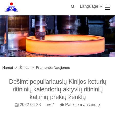
Language
Namai
>
Žinios
>
Pramonės Naujienos
Dešimt populiariausių Kinijos keturių
ritininių kalendorių aktyvių ritininių
kaltinių prekių ženklų
2022-04-28
7
Palikite man žinutę