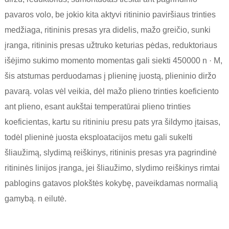
pavaros volo, be jokio kita aktyvi ritininio paviršiaus trinties
medžiaga, ritininis presas yra didelis, mažo greičio, sunki
įranga, ritininis presas užtruko keturias pėdas, reduktoriaus
išėjimo sukimo momento momentas gali siekti 450000 n · M,
šis atstumas perduodamas į plieninę juostą, plieninio diržo
pavarą. volas vėl veikia, dėl mažo plieno trinties koeficiento
ant plieno, esant aukštai temperatūrai plieno trinties
koeficientas, kartu su ritininiu presu pats yra šildymo įtaisas,
todėl plieninė juosta eksploatacijos metu gali sukelti
šliaužimą, slydimą reiškinys, ritininis presas yra pagrindinė
ritininės linijos įranga, jei šliaužimo, slydimo reiškinys rimtai
pablogins gatavos plokštės kokybę, paveikdamas normalią
gamybą. n eilutė.