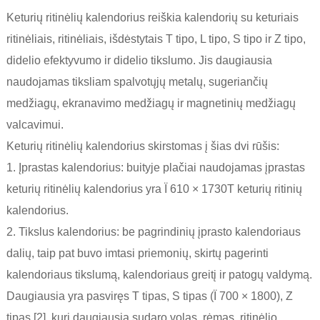
Keturių ritinėlių kalendorius reiškia kalendorių su keturiais
ritinėliais, ritinėliais, išdėstytais T tipo, L tipo, S tipo ir Z tipo,
didelio efektyvumo ir didelio tikslumo. Jis daugiausia
naudojamas tiksliam spalvotųjų metalų, sugeriančių
medžiagų, ekranavimo medžiagų ir magnetinių medžiagų
valcavimui.
Keturių ritinėlių kalendorius skirstomas į šias dvi rūšis:
1. Įprastas kalendorius: buityje plačiai naudojamas įprastas
keturių ritinėlių kalendorius yra Ï 610 × 1730T keturių ritinių
kalendorius.
2. Tikslus kalendorius: be pagrindinių įprasto kalendoriaus
dalių, taip pat buvo imtasi priemonių, skirtų pagerinti
kalendoriaus tikslumą, kalendoriaus greitį ir patogų valdymą.
Daugiausia yra pasviręs T tipas, S tipas (Ï 700 × 1800), Z
tipas [2], kurį daugiausia sudaro volas, rėmas, ritinėlio