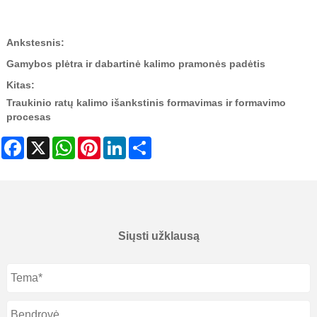
Ankstesnis:
Gamybos plėtra ir dabartinė kalimo pramonės padėtis
Kitas:
Traukinio ratų kalimo išankstinis formavimas ir formavimo
procesas
Facebook
X
WhatsApp
Pinterest
LinkedIn
Share
Siųsti užklausą