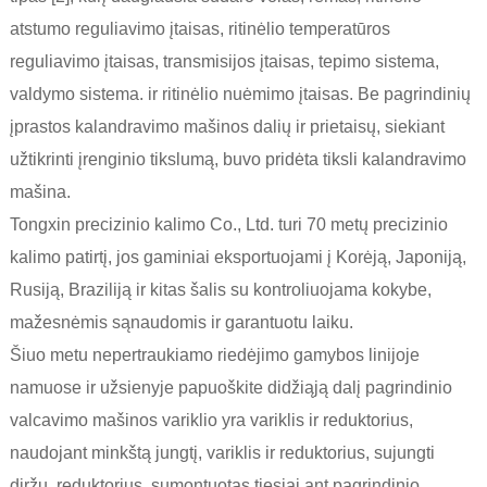
atstumo reguliavimo įtaisas, ritinėlio temperatūros
reguliavimo įtaisas, transmisijos įtaisas, tepimo sistema,
valdymo sistema. ir ritinėlio nuėmimo įtaisas. Be pagrindinių
įprastos kalandravimo mašinos dalių ir prietaisų, siekiant
užtikrinti įrenginio tikslumą, buvo pridėta tiksli kalandravimo
mašina.
Tongxin precizinio kalimo Co., Ltd. turi 70 metų precizinio
kalimo patirtį, jos gaminiai eksportuojami į Korėją, Japoniją,
Rusiją, Braziliją ir kitas šalis su kontroliuojama kokybe,
mažesnėmis sąnaudomis ir garantuotu laiku.
Šiuo metu nepertraukiamo riedėjimo gamybos linijoje
namuose ir užsienyje papuoškite didžiąją dalį pagrindinio
valcavimo mašinos variklio yra variklis ir reduktorius,
naudojant minkštą jungtį, variklis ir reduktorius, sujungti
diržu, reduktorius, sumontuotas tiesiai ant pagrindinio