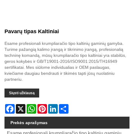
Pavarų tipas Kaltiniai
Esame profesionali krumpliaračio tipo kaltinių gaminių gamyba.
Turime pažangią kalimo įrangą ir tikrinimo įrangą, profesionalią
techninę komandą, mūsų krumpliaračio tipo kaltiniai yra stabilūs,
geros kokybės ir GB/T19001-2016/ISO9001:2015/TH16949
sertifikatai. Mes siūlome individualias ir OEM paslaugas,
kviečiame daugiau bendrauti ir tikimės tapti jūsų nuolatiniu
partneriu.
Siųsti užklausą
Facebook
X
WhatsApp
Pinterest
LinkedIn
Share
Prekės aprašymas
Esame profesionali krumpliaračio tipo kaltinių gaminių