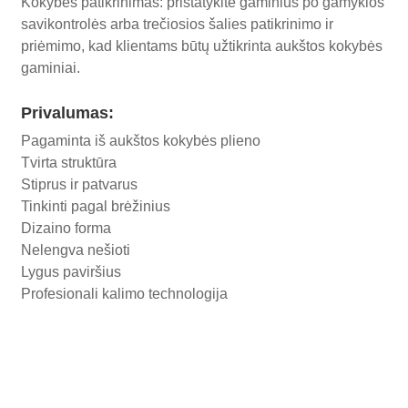
Kokybės patikrinimas: pristatykite gaminius po gamyklos
savikontrolės arba trečiosios šalies patikrinimo ir
priėmimo, kad klientams būtų užtikrinta aukštos kokybės
gaminiai.
Privalumas:
Pagaminta iš aukštos kokybės plieno
Tvirta struktūra
Stiprus ir patvarus
Tinkinti pagal brėžinius
Dizaino forma
Nelengva nešioti
Lygus paviršius
Profesionali kalimo technologija