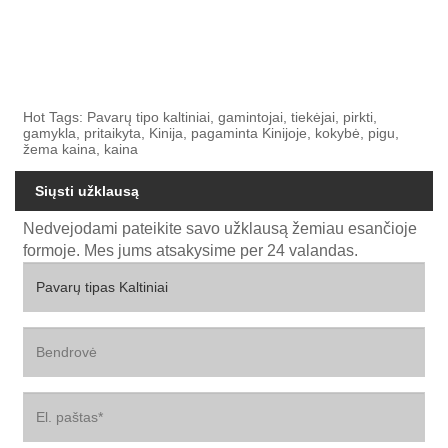
Hot Tags: Pavarų tipo kaltiniai, gamintojai, tiekėjai, pirkti,
gamykla, pritaikyta, Kinija, pagaminta Kinijoje, kokybė, pigu,
žema kaina, kaina
Siųsti užklausą
Nedvejodami pateikite savo užklausą žemiau esančioje
formoje. Mes jums atsakysime per 24 valandas.