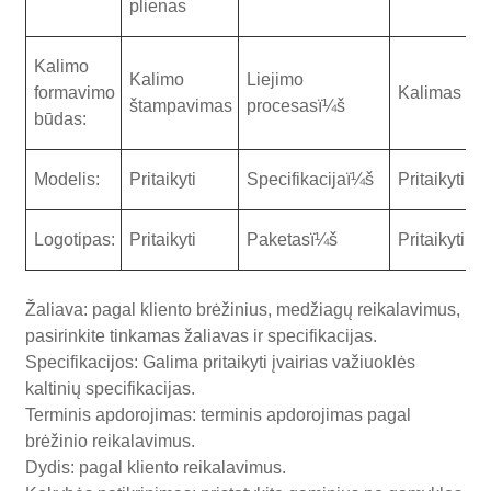
plienas
Kalimo
Kalimo
Liejimo
formavimo
Kalimas
štampavimas
procesasï¼š
būdas:
Modelis:
Pritaikyti
Specifikacijaï¼š
Pritaikyti
Logotipas:
Pritaikyti
Paketasï¼š
Pritaikyti
Žaliava: pagal kliento brėžinius, medžiagų reikalavimus,
pasirinkite tinkamas žaliavas ir specifikacijas.
Specifikacijos: Galima pritaikyti įvairias važiuoklės
kaltinių specifikacijas.
Terminis apdorojimas: terminis apdorojimas pagal
brėžinio reikalavimus.
Dydis: pagal kliento reikalavimus.