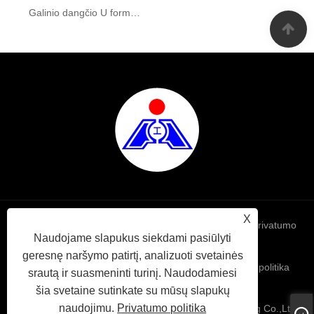
Galinio dangčio U formos kalimas
X
Links
Sitemap
RSS
XML
Privatumo
Naudojame slapukus siekdami pasiūlyti
geresnę naršymo patirtį, analizuoti svetainės
politika
srautą ir suasmeninti turinį. Naudodamiesi
šia svetaine sutinkate su mūsų slapukų
naudojimu.
Privatumo politika
Autoriaus teisės © 2021 Yidu Tongxin Precision Forging Co.,Ltd.