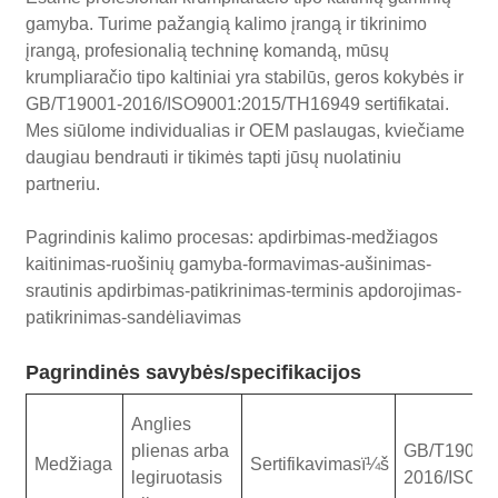
gamyba. Turime pažangią kalimo įrangą ir tikrinimo
įrangą, profesionalią techninę komandą, mūsų
krumpliaračio tipo kaltiniai yra stabilūs, geros kokybės ir
GB/T19001-2016/ISO9001:2015/TH16949 sertifikatai.
Mes siūlome individualias ir OEM paslaugas, kviečiame
daugiau bendrauti ir tikimės tapti jūsų nuolatiniu
partneriu.
Pagrindinis kalimo procesas: apdirbimas-medžiagos
kaitinimas-ruošinių gamyba-formavimas-aušinimas-
srautinis apdirbimas-patikrinimas-terminis apdorojimas-
patikrinimas-sandėliavimas
Pagrindinės savybės/specifikacijos
Anglies
plienas arba
GB/T19001
Medžiaga
Sertifikavimasï¼š
legiruotasis
2016/ISO9