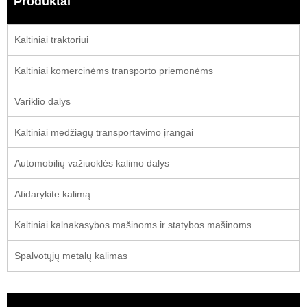
Produktai
Kaltiniai traktoriui
Kaltiniai komercinėms transporto priemonėms
Variklio dalys
Kaltiniai medžiagų transportavimo įrangai
Automobilių važiuoklės kalimo dalys
Atidarykite kalimą
Kaltiniai kalnakasybos mašinoms ir statybos mašinoms
Spalvotųjų metalų kalimas