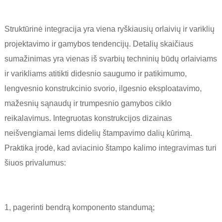
Struktūrinė integracija yra viena ryškiausių orlaivių ir variklių
projektavimo ir gamybos tendencijų. Detalių skaičiaus
sumažinimas yra vienas iš svarbių techninių būdų orlaiviams
ir varikliams atitikti didesnio saugumo ir patikimumo,
lengvesnio konstrukcinio svorio, ilgesnio eksploatavimo,
mažesnių sąnaudų ir trumpesnio gamybos ciklo
reikalavimus. Integruotas konstrukcijos dizainas
neišvengiamai lems didelių štampavimo dalių kūrimą.
Praktika įrodė, kad aviacinio štampo kalimo integravimas turi
šiuos privalumus:
1, pagerinti bendrą komponento standumą;