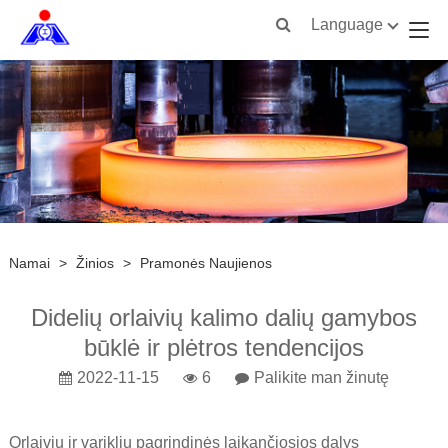
Language
Namai
>
Žinios
>
Pramonės Naujienos
Didelių orlaivių kalimo dalių gamybos
būklė ir plėtros tendencijos
2022-11-15
6
Palikite man žinutę
Orlaivių ir variklių pagrindinės laikančiosios dalys