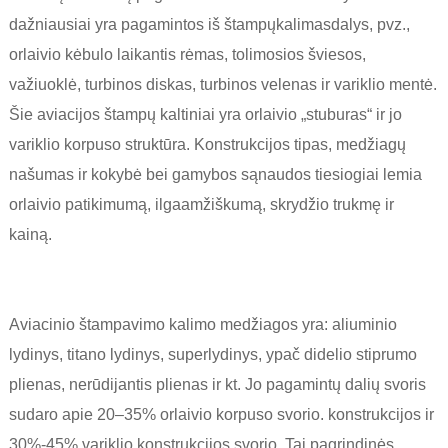
dažniausiai yra pagamintos iš štampų
kalimas
dalys, pvz.,
orlaivio kėbulo laikantis rėmas, tolimosios šviesos,
važiuoklė, turbinos diskas, turbinos velenas ir variklio mentė.
Šie aviacijos štampų kaltiniai yra orlaivio „stuburas“ ir jo
variklio korpuso struktūra. Konstrukcijos tipas, medžiagų
našumas ir kokybė bei gamybos sąnaudos tiesiogiai lemia
orlaivio patikimumą, ilgaamžiškumą, skrydžio trukmę ir
kainą.
Aviacinio štampavimo kalimo medžiagos yra: aliuminio
lydinys, titano lydinys, superlydinys, ypač didelio stiprumo
plienas, nerūdijantis plienas ir kt. Jo pagamintų dalių svoris
sudaro apie 20–35% orlaivio korpuso svorio. konstrukcijos ir
30%-45% variklio konstrukcijos svorio. Tai pagrindinės