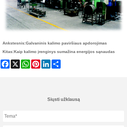
Ankstesnis:
Galvaninis kalimo paviršiaus apdorojimas
Kitas:
Kaip kalimo įrenginys sumažina energijos sąnaudas
Facebook
X
WhatsApp
Pinterest
LinkedIn
Share
Siųsti užklausą