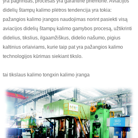
yra pagrindas, procesas yra garantinė priemonė. Aviacijos
didelių štampų kalimo plėtros tendencija yra tokia:
pažangios kalimo įrangos naudojimas norint pasiekti visą
aviacijos didelių štampų kalimo gamybos procesą, užtikrinti
didelius, tikslius, ilgaamžiškus, didelio našumo, pigius
kaltinius orlaiviams, kurie taip pat yra pažangios kalimo
technologijos kūrimas siekiant tikslo.
tai tikslaus kalimo tongxin kalimo įranga