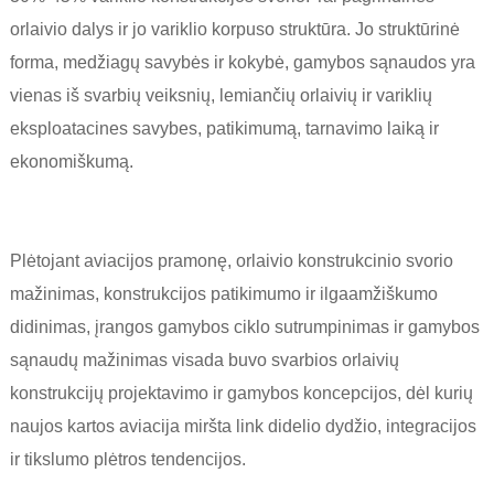
orlaivio dalys ir jo variklio korpuso struktūra. Jo struktūrinė
forma, medžiagų savybės ir kokybė, gamybos sąnaudos yra
vienas iš svarbių veiksnių, lemiančių orlaivių ir variklių
eksploatacines savybes, patikimumą, tarnavimo laiką ir
ekonomiškumą.
Plėtojant aviacijos pramonę, orlaivio konstrukcinio svorio
mažinimas, konstrukcijos patikimumo ir ilgaamžiškumo
didinimas, įrangos gamybos ciklo sutrumpinimas ir gamybos
sąnaudų mažinimas visada buvo svarbios orlaivių
konstrukcijų projektavimo ir gamybos koncepcijos, dėl kurių
naujos kartos aviacija miršta link didelio dydžio, integracijos
ir tikslumo plėtros tendencijos.