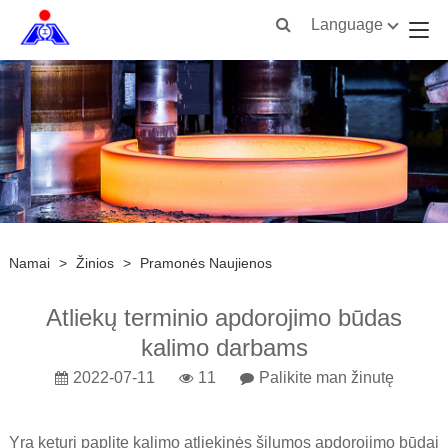
Language
Namai
>
Žinios
>
Pramonės Naujienos
Atliekų terminio apdorojimo būdas
kalimo darbams
2022-07-11
11
Palikite man žinutę
Yra keturi paplitę kalimo atliekinės šilumos apdorojimo būdai