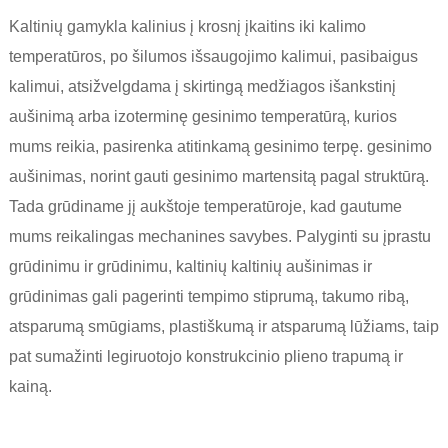
Kaltinių gamykla kalinius į krosnį įkaitins iki kalimo
temperatūros, po šilumos išsaugojimo kalimui, pasibaigus
kalimui, atsižvelgdama į skirtingą medžiagos išankstinį
aušinimą arba izoterminę gesinimo temperatūrą, kurios
mums reikia, pasirenka atitinkamą gesinimo terpę. gesinimo
aušinimas, norint gauti gesinimo martensitą pagal struktūrą.
Tada grūdiname jį aukštoje temperatūroje, kad gautume
mums reikalingas mechanines savybes. Palyginti su įprastu
grūdinimu ir grūdinimu, kaltinių kaltinių aušinimas ir
grūdinimas gali pagerinti tempimo stiprumą, takumo ribą,
atsparumą smūgiams, plastiškumą ir atsparumą lūžiams, taip
pat sumažinti legiruotojo konstrukcinio plieno trapumą ir
kainą.